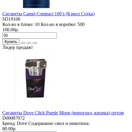
Сигареты Camel Compact 100’s (Кэмэл Сотка)
SD19100
Кол-во в блоке:
10
Кол-во в коробке:
500
100.00р.
Купить
Лидер продаж!
Сигареты Dove Click Purple Moon (виноград, кнопка) оптом
D00087072
Бренд:
Dove
Содержание смол и никотина:
80.00р.