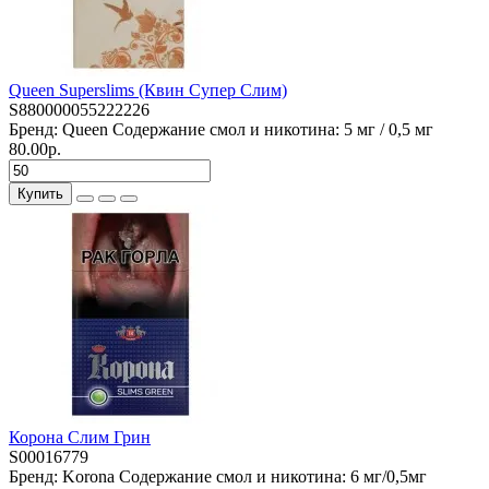
Queen Superslims (Квин Супер Слим)
S880000055222226
Бренд:
Queen
Содержание смол и никотина:
5 мг / 0,5 мг
80.00р.
Купить
Корона Слим Грин
S00016779
Бренд:
Korona
Содержание смол и никотина:
6 мг/0,5мг