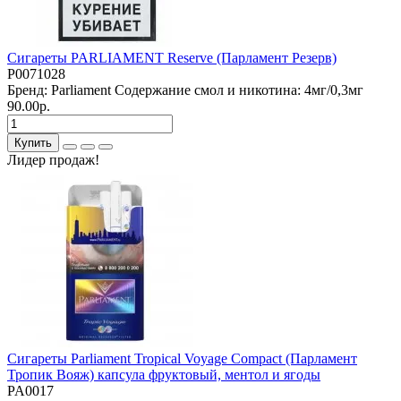
Сигареты PARLIAMENT Reserve (Парламент Резерв)
P0071028
Бренд:
Parliament
Содержание смол и никотина:
4мг/0,3мг
90.00р.
Купить
Лидер продаж!
Сигареты Parliament Tropical Voyage Compact (Парламент
Тропик Вояж) капсула фруктовый, ментол и ягоды
PA0017