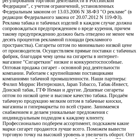
регулирования торговой деятельности в Российской
Федерации", с учетом ограничений, установленных
Федеральным законом от 13.03.2006 N 38-ФЗ "О рекламе" (в
редакции Федерального закона от 20.07.2012 N 119-ФЗ).
Реклама табака и табачных изделий в каждом случае должна
сопровождаться предупреждением о вреде курения, причем
такому предупреждению должно быть отведено не менее чем
десять процентов рекламной площади (рекламного
пространства). Сигареты оптом по минимально низкой цене
от производителя. Осуществляем прямые поставки с табачных
фабрик, благодаря чему цены на сигареты в интернет-
магазине "Сигареткин" низкие и конкурентоспособные.
Оптовая продажа сигарет - основной род деятельности
компании. Работаем с крупнейшими поставщиками
компаниями табачной промышленности. Наши партнеры:
Филип Моррис Интернэшнл, Japan Tobacco, Табак-Инвест,
Донской табак, ГТФ Неман и другие. Дешевые сигареты
оптом по низкой цене и высокое качество табака. Продаём
табачную продукцию мелким оптом в табачные киоски,
магазины и гипермаркеты по всей стране. Занимаемся
снабжением и делаем уникальные предложения с
индивидуальным подходом к каждому клиенту.
Профессионально подберем ассортимент, подскажем какие
марки сигарет продаются лучше всего. Поможем вывести
торговую точку на высокий уровень и увеличить оборот. Опт