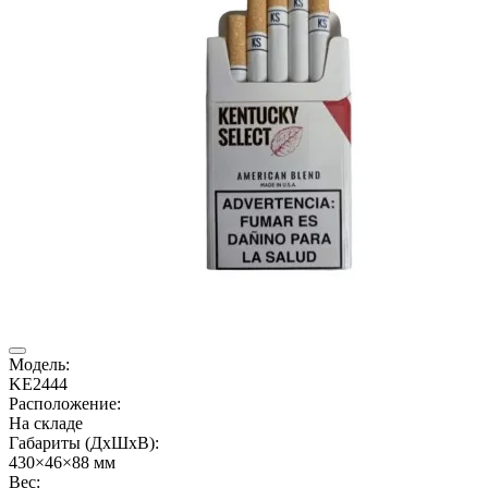
Модель:
KE2444
Расположение:
На складе
Габариты (ДхШхВ):
430×46×88 мм
Вес: