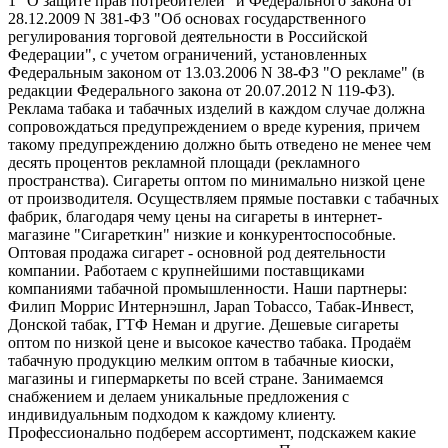
1 "О защите прав потребителей" и Федерального закона от
28.12.2009 N 381-ФЗ "Об основах государственного
регулирования торговой деятельности в Российской
Федерации", с учетом ограничений, установленных
Федеральным законом от 13.03.2006 N 38-ФЗ "О рекламе" (в
редакции Федерального закона от 20.07.2012 N 119-ФЗ).
Реклама табака и табачных изделий в каждом случае должна
сопровождаться предупреждением о вреде курения, причем
такому предупреждению должно быть отведено не менее чем
десять процентов рекламной площади (рекламного
пространства). Сигареты оптом по минимально низкой цене
от производителя. Осуществляем прямые поставки с табачных
фабрик, благодаря чему цены на сигареты в интернет-
магазине "Сигареткин" низкие и конкурентоспособные.
Оптовая продажа сигарет - основной род деятельности
компании. Работаем с крупнейшими поставщиками
компаниями табачной промышленности. Наши партнеры:
Филип Моррис Интернэшнл, Japan Tobacco, Табак-Инвест,
Донской табак, ГТФ Неман и другие. Дешевые сигареты
оптом по низкой цене и высокое качество табака. Продаём
табачную продукцию мелким оптом в табачные киоски,
магазины и гипермаркеты по всей стране. Занимаемся
снабжением и делаем уникальные предложения с
индивидуальным подходом к каждому клиенту.
Профессионально подберем ассортимент, подскажем какие