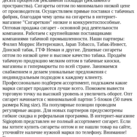
десять процентов рекламной площади (рекламного
пространства). Сигареты оптом по минимально низкой цене
от производителя. Осуществляем прямые поставки с табачных
фабрик, благодаря чему цены на сигареты в интернет-
магазине "Сигареткин" низкие и конкурентоспособные.
Оптовая продажа сигарет - основной род деятельности
компании. Работаем с крупнейшими поставщиками
компаниями табачной промышленности. Наши партнеры:
Филип Моррис Интернэшнл, Japan Tobacco, Табак-Инвест,
Донской табак, ГТФ Неман и другие. Дешевые сигареты
оптом по низкой цене и высокое качество табака. Продаём
табачную продукцию мелким оптом в табачные киоски,
магазины и гипермаркеты по всей стране. Занимаемся
снабжением и делаем уникальные предложения с
индивидуальным подходом к каждому клиенту.
Профессионально подберем ассортимент, подскажем какие
марки сигарет продаются лучше всего. Поможем вывести
торговую точку на высокий уровень и увеличить оборот. Опт
сигарет начинается с минимальной партии 5 блоков (50 пачек
размера King size). На популярные позиции проводим
регулярные акции. Для новых партнеров предусмотрены
гибкие скидка и реферальная программа. В интернет-магазине
Sigioptom представлен не полный ассортимент сигарет. Если
вы хотите купить сигареты оптом и не нашли товар на сайте,
уточняйте наличие нужной марки по телефону. Внимание!