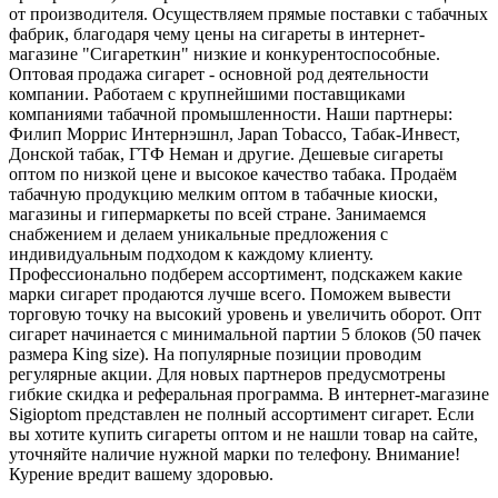
от производителя. Осуществляем прямые поставки с табачных
фабрик, благодаря чему цены на сигареты в интернет-
магазине "Сигареткин" низкие и конкурентоспособные.
Оптовая продажа сигарет - основной род деятельности
компании. Работаем с крупнейшими поставщиками
компаниями табачной промышленности. Наши партнеры:
Филип Моррис Интернэшнл, Japan Tobacco, Табак-Инвест,
Донской табак, ГТФ Неман и другие. Дешевые сигареты
оптом по низкой цене и высокое качество табака. Продаём
табачную продукцию мелким оптом в табачные киоски,
магазины и гипермаркеты по всей стране. Занимаемся
снабжением и делаем уникальные предложения с
индивидуальным подходом к каждому клиенту.
Профессионально подберем ассортимент, подскажем какие
марки сигарет продаются лучше всего. Поможем вывести
торговую точку на высокий уровень и увеличить оборот. Опт
сигарет начинается с минимальной партии 5 блоков (50 пачек
размера King size). На популярные позиции проводим
регулярные акции. Для новых партнеров предусмотрены
гибкие скидка и реферальная программа. В интернет-магазине
Sigioptom представлен не полный ассортимент сигарет. Если
вы хотите купить сигареты оптом и не нашли товар на сайте,
уточняйте наличие нужной марки по телефону. Внимание!
Курение вредит вашему здоровью.