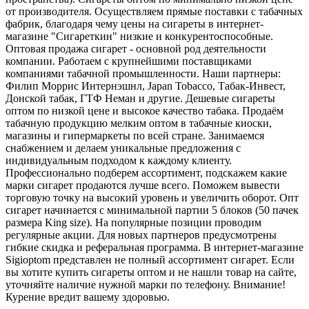
от производителя. Осуществляем прямые поставки с табачных
фабрик, благодаря чему цены на сигареты в интернет-
магазине "Сигареткин" низкие и конкурентоспособные.
Оптовая продажа сигарет - основной род деятельности
компании. Работаем с крупнейшими поставщиками
компаниями табачной промышленности. Наши партнеры:
Филип Моррис Интернэшнл, Japan Tobacco, Табак-Инвест,
Донской табак, ГТФ Неман и другие. Дешевые сигареты
оптом по низкой цене и высокое качество табака. Продаём
табачную продукцию мелким оптом в табачные киоски,
магазины и гипермаркеты по всей стране. Занимаемся
снабжением и делаем уникальные предложения с
индивидуальным подходом к каждому клиенту.
Профессионально подберем ассортимент, подскажем какие
марки сигарет продаются лучше всего. Поможем вывести
торговую точку на высокий уровень и увеличить оборот. Опт
сигарет начинается с минимальной партии 5 блоков (50 пачек
размера King size). На популярные позиции проводим
регулярные акции. Для новых партнеров предусмотрены
гибкие скидка и реферальная программа. В интернет-магазине
Sigioptom представлен не полный ассортимент сигарет. Если
вы хотите купить сигареты оптом и не нашли товар на сайте,
уточняйте наличие нужной марки по телефону. Внимание!
Курение вредит вашему здоровью.